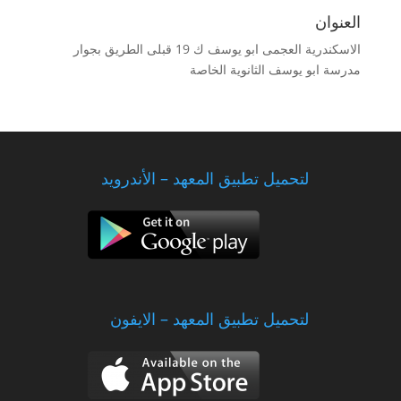
العنوان
الاسكندرية العجمى ابو يوسف ك 19 قبلى الطريق بجوار
مدرسة ابو يوسف الثانوية الخاصة
لتحميل تطبيق المعهد – الأندرويد
لتحميل تطبيق المعهد – الايفون