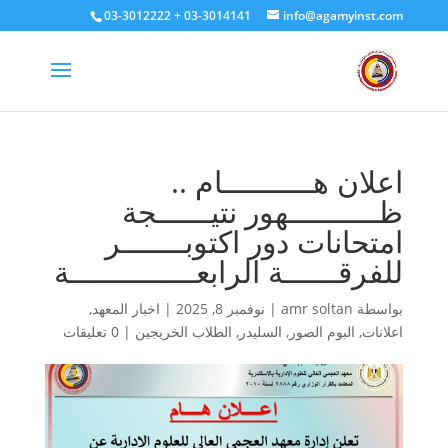
03-3012222 + 03-3014141
info@agamyinst.com
اعلان هــــــــــام ..
ظــــــــــهور نتيــــــجة
امتحانات دور اكتوبـــــــر
للفرقــــــة الرابعــــــــــــــة
بواسطة
amr soltan
|
نوفمبر 8, 2025
|
اخبار المعهد
,
اعلانات
,
البوم الصور
,
السليدر
,
الطلاب الخريجين
|
0 تعليقات