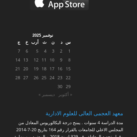
نوفمبر 2025
س
د
ن
ث
أرب
خ
ج
7
6
5
4
3
2
1
14
13
12
11
10
9
8
21
20
19
18
17
16
15
28
27
26
25
24
23
22
30
29
« أكتوبر
ديسمبر »
معهد العجمى العالى للعلوم الادارية
مدة الدراسة 4 سنوات . يمنح درجة البكالوريوس المعادل من
المجلس الاعلي للجامعات بالقرار رقم 164 بتاريخ 20-7-2014
وقرار تجديد المعادلة رقم 329 لسنة 2018 و المعتمد من وزارة