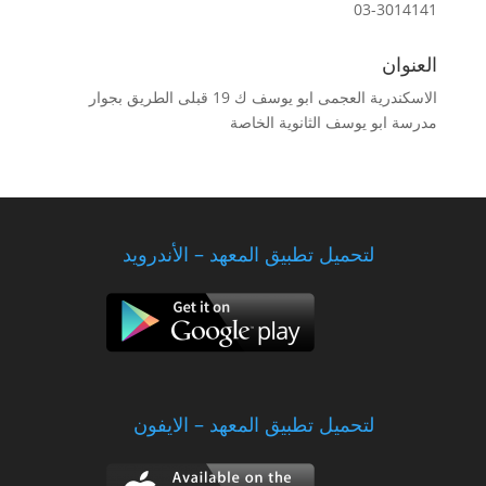
03-3014141
العنوان
الاسكندرية العجمى ابو يوسف ك 19 قبلى الطريق بجوار
مدرسة ابو يوسف الثانوية الخاصة
لتحميل تطبيق المعهد – الأندرويد
لتحميل تطبيق المعهد – الايفون